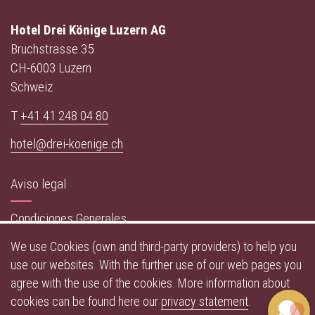
Hotel Drei Könige Luzern AG
Bruchstrasse 35
CH-6003 Luzern
Schweiz
T
+41 41 248 04 80
hotel@drei-koenige.ch
Aviso legal
Condiciones Generales
We use Cookies (own and third-party providers) to help you
Política de privacidad
use our websites. With the further use of our web pages you
agree with the use of the cookies. More information about
Restaurante Bar
cookies can be found here our
privacy statement
.
1