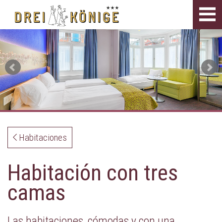
Tog
navi
Habitaciones
Habitación con tres
camas
Las habitaciones, cómodas y con una