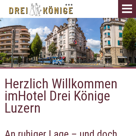
Tog
navi
Herzlich Willkommen
imHotel Drei Könige
Luzern
An ruhiger Lage – und doch