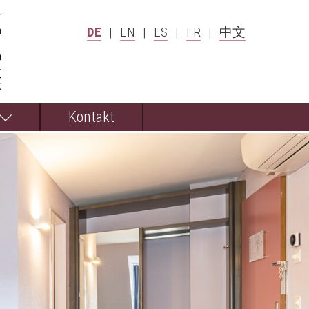
DE
|
EN
|
ES
|
FR
|
中文
Kontakt